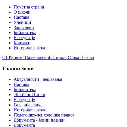
Почетна страна
О школи
Настава
Ученици
Запослени
Библиотека
Екскурзије
Контакт
Историјат школе
ОШ'Бошко Палковљевић Пинки' Стара Пазова
Главни мени
Актуелности - дешавања
Настава
Библиотека
еКо-блог Пинки
Екскурзије
Галерија слика
Историјат школе
Педагошко-психолошка пракса
Документа - Јавни позиви
Документа