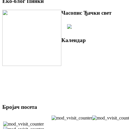
Еко-блог Пинки
Часопис Ђачки свет
Календар
Бројач посета