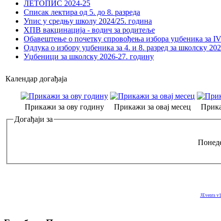
ЛЕТОПИС 2024-25
Списак лектира од 5. до 8. разреда
Упис у средњу школу 2024/25. година
ХПВ вакцинација - водич за родитеље
Обавештење о почетку спровођења избора уџбеника за IV 
Одлука о избору уџбеника за 4. и 8. разред за школску 20
Уџбеници за школску 2026-27. годину
Календар догађаја
Прикажи за ову годину
Прикажи за овај месец
Прика
Догађаји за
Понеде
JEvents v1