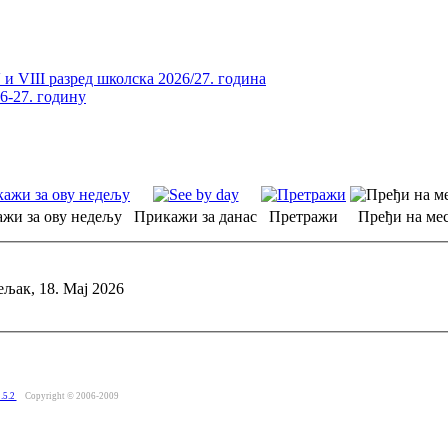
и VIII разред школска 2026/27. година
26-27. годину
жи за ову недељу
Прикажи за данас
Претражи
Пређи на мес
љак, 18. Мај 2026
.5.2
Copyright © 2006-2009