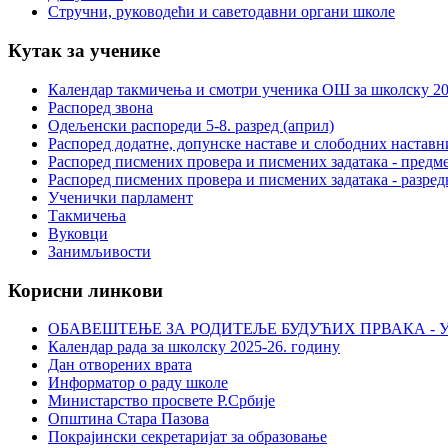
Стручни, руководећи и саветодавни органи школе
Кутак за ученике
Календар такмичења и смотри ученика ОШ за школску 20
Распоред звона
Одељенски распореди 5-8. разред (април)
Распоред додатне, допунске наставе и слободних настав
Распоред писмених провера и писмених задатака - предме
Распоред писмених провера и писмених задатака - разред
Ученички парламент
Такмичења
Вуковци
Занимљивости
Корисни линкови
ОБАВЕШТЕЊЕ ЗА РОДИТЕЉЕ БУДУЋИХ ПРВАКА - У
Календар рада за школску 2025-26. годину
Дан отворених врата
Информатор о раду школе
Министарство просвете Р.Србије
Општина Стара Пазова
Покрајински секретаријат за образовање