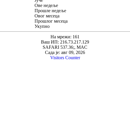
Јуче
Ове недеље
Прошле недеље
Овог месеца
Прошлог месеца
Укупно
На мрежи: 161
Ваш ИП: 216.73.217.129
SAFARI 537.36;, MAC
Сада је: авг 09, 2026
Visitors Counter