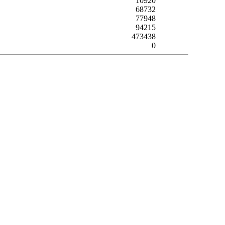
10920
68732
77948
94215
473438
0