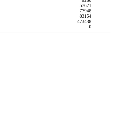
9280
57671
77948
83154
473438
0