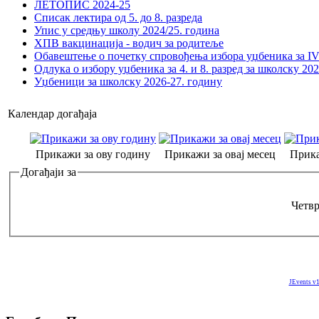
ЛЕТОПИС 2024-25
Списак лектира од 5. до 8. разреда
Упис у средњу школу 2024/25. година
ХПВ вакцинација - водич за родитеље
Обавештење о почетку спровођења избора уџбеника за IV 
Одлука о избору уџбеника за 4. и 8. разред за школску 20
Уџбеници за школску 2026-27. годину
Календар догађаја
Прикажи за ову годину
Прикажи за овај месец
Прика
Догађаји за
Четвр
JEvents v1