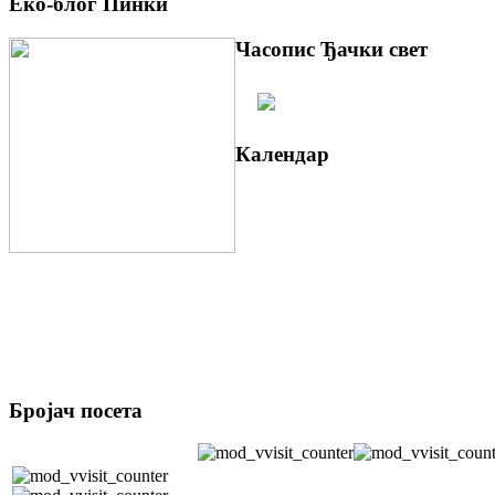
Еко-блог Пинки
Часопис Ђачки свет
Календар
Бројач посета