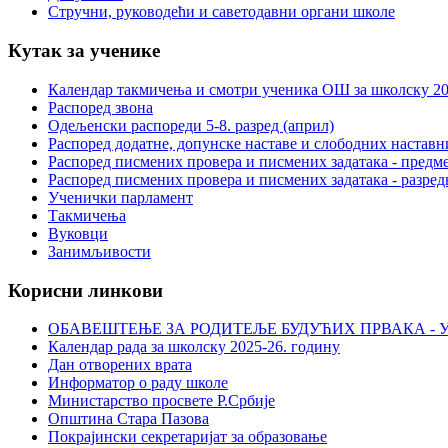
Стручни, руководећи и саветодавни органи школе
Кутак за ученике
Календар такмичења и смотри ученика ОШ за школску 20
Распоред звона
Одељенски распореди 5-8. разред (април)
Распоред додатне, допунске наставе и слободних настав
Распоред писмених провера и писмених задатака - предме
Распоред писмених провера и писмених задатака - разред
Ученички парламент
Такмичења
Вуковци
Занимљивости
Корисни линкови
ОБАВЕШТЕЊЕ ЗА РОДИТЕЉЕ БУДУЋИХ ПРВАКА - У
Календар рада за школску 2025-26. годину
Дан отворених врата
Информатор о раду школе
Министарство просвете Р.Србије
Општина Стара Пазова
Покрајински секретаријат за образовање