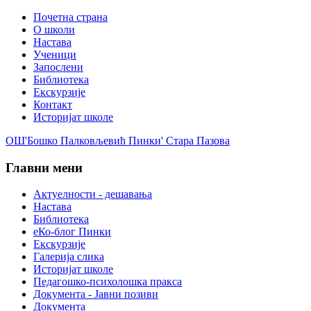
Почетна страна
О школи
Настава
Ученици
Запослени
Библиотека
Екскурзије
Контакт
Историјат школе
ОШ'Бошко Палковљевић Пинки' Стара Пазова
Главни мени
Актуелности - дешавања
Настава
Библиотека
еКо-блог Пинки
Екскурзије
Галерија слика
Историјат школе
Педагошко-психолошка пракса
Документа - Јавни позиви
Документа