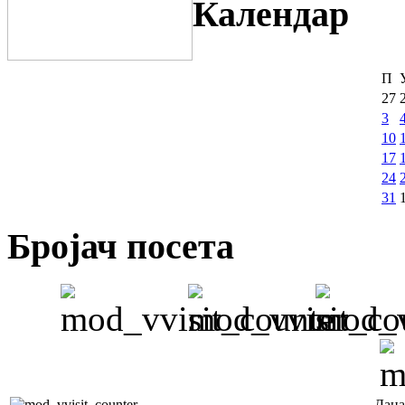
Календар
П
27
3
10
17
24
31
Бројач посета
Дана