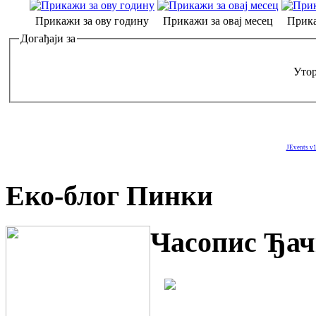
Прикажи за ову годину
Прикажи за овај месец
Прика
Догађаји за
Утор
JEvents v1
Еко-блог Пинки
Часопис Ђач