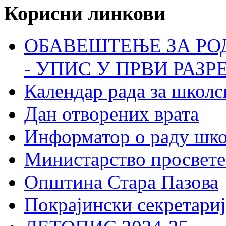
Корисни линкови
ОБАВЕШТЕЊЕ ЗА РО
- УПИС У ПРВИ РАЗР
Календар рада за школс
Дан отворених врата
Информатор о раду шк
Министарство просвете
Општина Стара Пазова
Покрајински секретариј