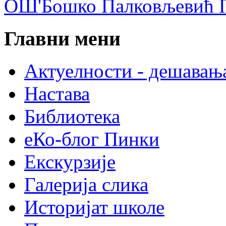
ОШ'Бошко Палковљевић П
Главни мени
Актуелности - дешавањ
Настава
Библиотека
еКо-блог Пинки
Екскурзије
Галерија слика
Историјат школе