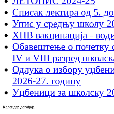
ЛЕТОПИС 2024-25
Списак лектира од 5. до
Упис у средњу школу 20
ХПВ вакцинација - вод
Обавештење о почетку 
IV и VIII разред школск
Одлука о избору уџбеник
2026-27. годину
Уџбеници за школску 2
Календар догађаја