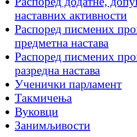
Распоред додатне, допу
наставних активности
Распоред писмених пров
предметна настава
Распоред писмених пров
разредна настава
Ученички парламент
Такмичења
Вуковци
Занимљивости