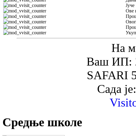
Јуче
Ове 
Прош
Овог
Прош
Уку
На м
Ваш ИП: 
SAFARI 5
Сада је
Visit
Средње школе