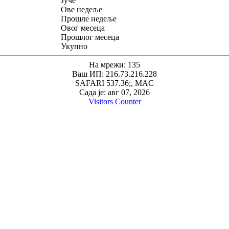
Јуче
Ове недеље
Прошле недеље
Овог месеца
Прошлог месеца
Укупно
На мрежи: 135
Ваш ИП: 216.73.216.228
SAFARI 537.36;, MAC
Сада је: авг 07, 2026
Visitors Counter