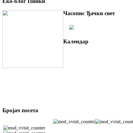
Еко-блог Пинки
Часопис Ђачки свет
Календар
Бројач посета