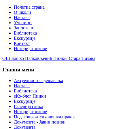
Почетна страна
О школи
Настава
Ученици
Запослени
Библиотека
Екскурзије
Контакт
Историјат школе
ОШ'Бошко Палковљевић Пинки' Стара Пазова
Главни мени
Актуелности - дешавања
Настава
Библиотека
еКо-блог Пинки
Екскурзије
Галерија слика
Историјат школе
Педагошко-психолошка пракса
Документа - Јавни позиви
Документа