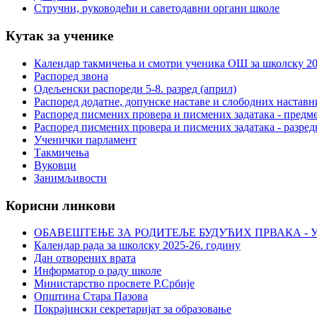
Стручни, руководећи и саветодавни органи школе
Кутак за ученике
Календар такмичења и смотри ученика ОШ за школску 20
Распоред звона
Одељенски распореди 5-8. разред (април)
Распоред додатне, допунске наставе и слободних настав
Распоред писмених провера и писмених задатака - предме
Распоред писмених провера и писмених задатака - разред
Ученички парламент
Такмичења
Вуковци
Занимљивости
Корисни линкови
ОБАВЕШТЕЊЕ ЗА РОДИТЕЉЕ БУДУЋИХ ПРВАКА - У
Календар рада за школску 2025-26. годину
Дан отворених врата
Информатор о раду школе
Министарство просвете Р.Србије
Општина Стара Пазова
Покрајински секретаријат за образовање