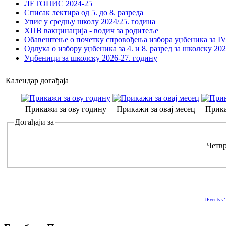
ЛЕТОПИС 2024-25
Списак лектира од 5. до 8. разреда
Упис у средњу школу 2024/25. година
ХПВ вакцинација - водич за родитеље
Обавештење о почетку спровођења избора уџбеника за IV 
Одлука о избору уџбеника за 4. и 8. разред за школску 20
Уџбеници за школску 2026-27. годину
Календар догађаја
Прикажи за ову годину
Прикажи за овај месец
Прика
Догађаји за
Четвр
JEvents v1