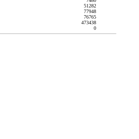
7480
51282
77948
76765
473438
0