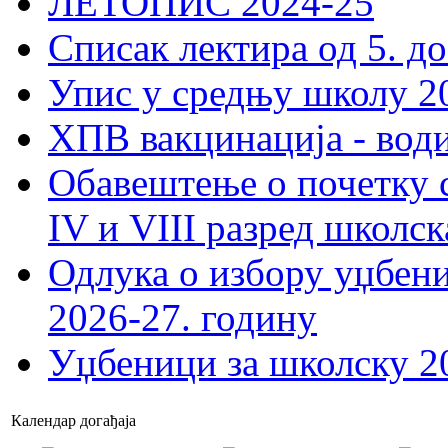
ЛЕТОПИС 2024-25
Списак лектира од 5. до
Упис у средњу школу 20
ХПВ вакцинација - вод
Обавештење о почетку 
IV и VIII разред школск
Одлука о избору уџбеник
2026-27. годину
Уџбеници за школску 2
Календар догађаја