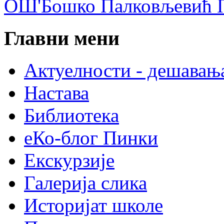
ОШ'Бошко Палковљевић П
Главни мени
Актуелности - дешавањ
Настава
Библиотека
еКо-блог Пинки
Екскурзије
Галерија слика
Историјат школе