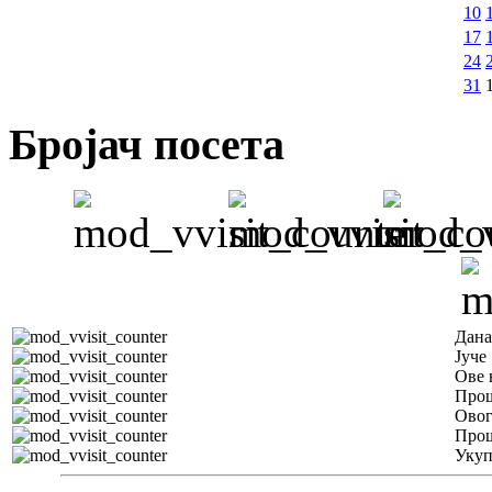
10
17
24
31
Бројач посета
Дана
Јуче
Ове 
Прош
Овог
Прош
Уку