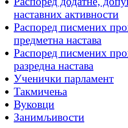
Распоред додатне, допу
наставних активности
Распоред писмених пров
предметна настава
Распоред писмених пров
разредна настава
Ученички парламент
Такмичења
Вуковци
Занимљивости