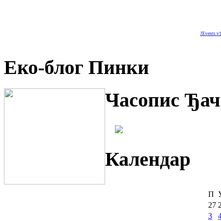
JEvents v1
Еко-блог Пинки
Часопис Ђач
Календар
П
27
3