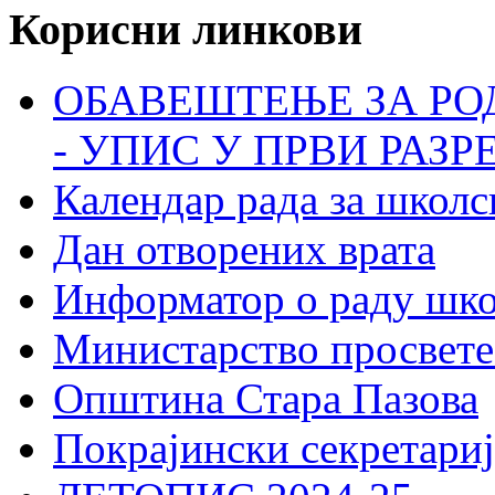
Корисни линкови
ОБАВЕШТЕЊЕ ЗА РО
- УПИС У ПРВИ РАЗР
Календар рада за школс
Дан отворених врата
Информатор о раду шк
Министарство просвете
Општина Стара Пазова
Покрајински секретариј