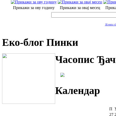
Прикажи за ову годину
Прикажи за овај месец
Прика
JEvents v1
Еко-блог Пинки
Часопис Ђач
Календар
П
27