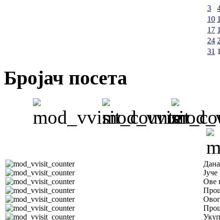
3
10
17
24
31
Бројач посета
Дана
Јуче
Ове 
Прош
Овог
Прош
Уку