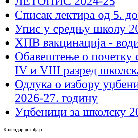
ЛЕТОПИС 2024-25
Списак лектира од 5. до
Упис у средњу школу 20
ХПВ вакцинација - вод
Обавештење о почетку 
IV и VIII разред школск
Одлука о избору уџбеник
2026-27. годину
Уџбеници за школску 2
Календар догађаја