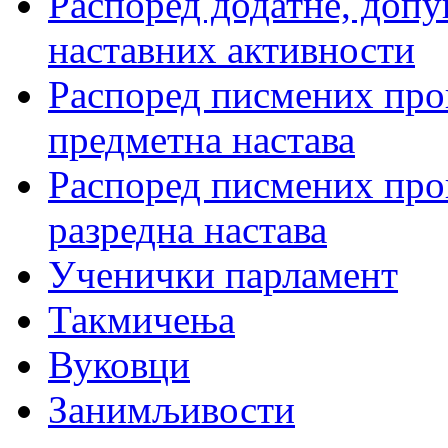
Распоред додатне, допу
наставних активности
Распоред писмених пров
предметна настава
Распоред писмених пров
разредна настава
Ученички парламент
Такмичења
Вуковци
Занимљивости