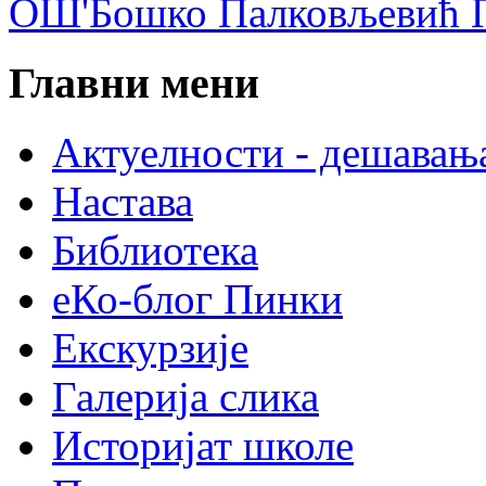
ОШ'Бошко Палковљевић П
Главни мени
Актуелности - дешавањ
Настава
Библиотека
еКо-блог Пинки
Екскурзије
Галерија слика
Историјат школе