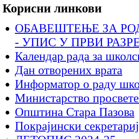
Корисни линкови
ОБАВЕШТЕЊЕ ЗА РО
- УПИС У ПРВИ РАЗР
Календар рада за школс
Дан отворених врата
Информатор о раду шк
Министарство просвете
Општина Стара Пазова
Покрајински секретариј