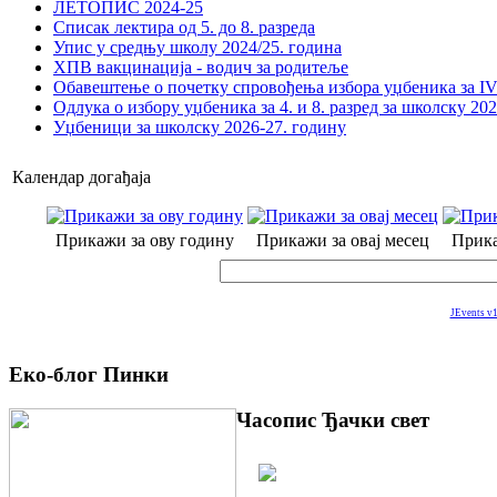
ЛЕТОПИС 2024-25
Списак лектира од 5. до 8. разреда
Упис у средњу школу 2024/25. година
ХПВ вакцинација - водич за родитеље
Обавештење о почетку спровођења избора уџбеника за IV 
Одлука о избору уџбеника за 4. и 8. разред за школску 20
Уџбеници за школску 2026-27. годину
Календар догађаја
Прикажи за ову годину
Прикажи за овај месец
Прика
JEvents v1
Еко-блог Пинки
Часопис Ђачки свет