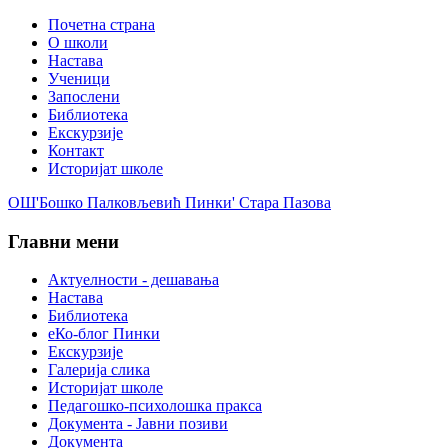
Почетна страна
О школи
Настава
Ученици
Запослени
Библиотека
Екскурзије
Контакт
Историјат школе
ОШ'Бошко Палковљевић Пинки' Стара Пазова
Главни мени
Актуелности - дешавања
Настава
Библиотека
еКо-блог Пинки
Екскурзије
Галерија слика
Историјат школе
Педагошко-психолошка пракса
Документа - Јавни позиви
Документа