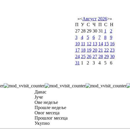
«
<
Август
2026
>
»
П
У
С
Ч
П
С
Н
27
28
29
30
31
1
2
3
4
5
6
7
8
9
10
11
12
13
14
15
16
17
18
19
20
21
22
23
24
25
26
27
28
29
30
31
1
2
3
4
5
6
Данас
Јуче
Ове недеље
Прошле недеље
Овог месеца
Прошлог месеца
Укупно