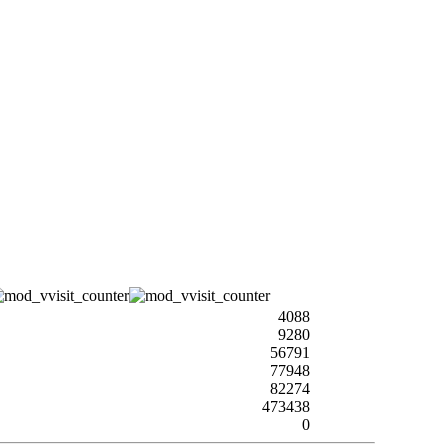
4088
9280
56791
77948
82274
473438
0