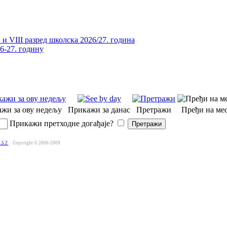
и VIII разред школска 2026/27. година
26-27. годину
жи за ову недељу
Прикажи за данас
Претражи
Пређи на мес
Прикажи претходне догађаје?
.5.2
Copyright © 2006-2009