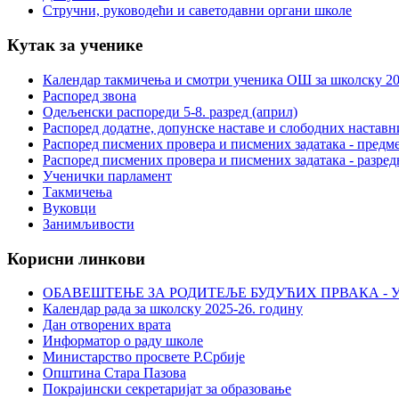
Стручни, руководећи и саветодавни органи школе
Кутак за ученике
Календар такмичења и смотри ученика ОШ за школску 20
Распоред звона
Одељенски распореди 5-8. разред (април)
Распоред додатне, допунске наставе и слободних настав
Распоред писмених провера и писмених задатака - предме
Распоред писмених провера и писмених задатака - разред
Ученички парламент
Такмичења
Вуковци
Занимљивости
Корисни линкови
ОБАВЕШТЕЊЕ ЗА РОДИТЕЉЕ БУДУЋИХ ПРВАКА - У
Календар рада за школску 2025-26. годину
Дан отворених врата
Информатор о раду школе
Министарство просвете Р.Србије
Општина Стара Пазова
Покрајински секретаријат за образовање