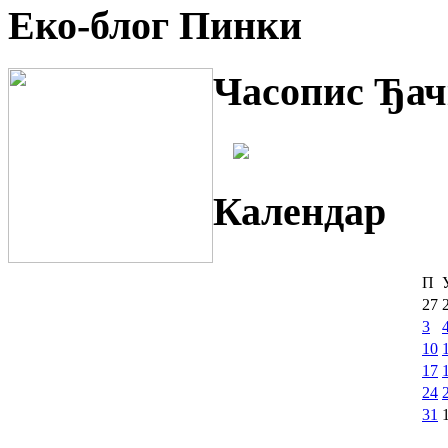
Еко-блог Пинки
Часопис Ђач
Календар
П
27
3
10
17
24
31