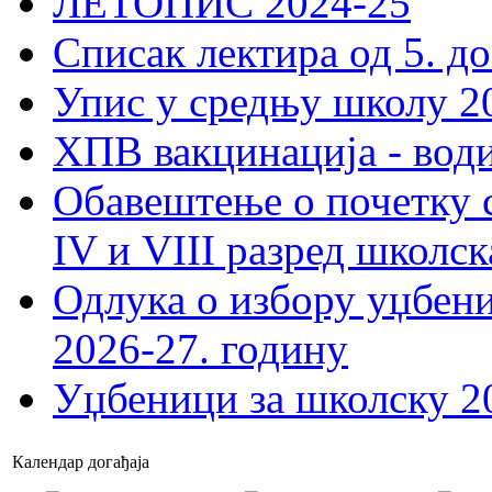
ЛЕТОПИС 2024-25
Списак лектира од 5. до
Упис у средњу школу 20
ХПВ вакцинација - вод
Обавештење о почетку 
IV и VIII разред школск
Одлука о избору уџбеник
2026-27. годину
Уџбеници за школску 2
Календар догађаја