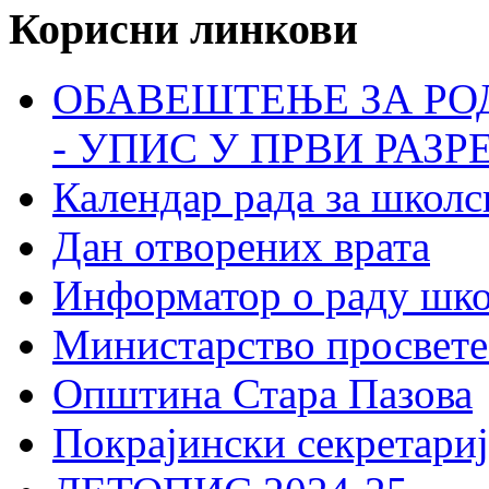
Корисни линкови
ОБАВЕШТЕЊЕ ЗА РО
- УПИС У ПРВИ РАЗР
Календар рада за школс
Дан отворених врата
Информатор о раду шк
Министарство просвете
Општина Стара Пазова
Покрајински секретариј