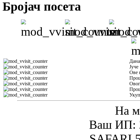
Бројач посета
Дана
Јуче
Ове 
Прош
Овог
Прош
Уку
На м
Ваш ИП: 
SAFARI 5