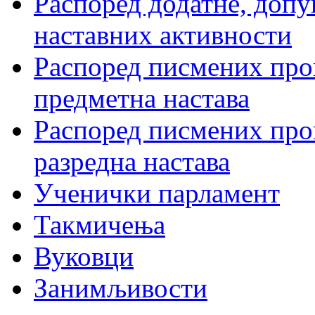
Распоред додатне, допу
наставних активности
Распоред писмених пров
предметна настава
Распоред писмених пров
разредна настава
Ученички парламент
Такмичења
Вуковци
Занимљивости