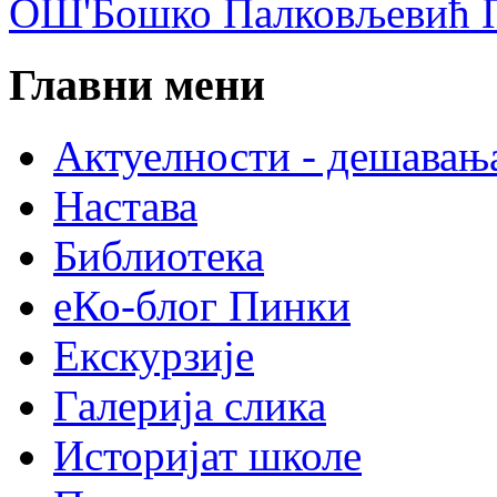
ОШ'Бошко Палковљевић П
Главни мени
Актуелности - дешавањ
Настава
Библиотека
еКо-блог Пинки
Екскурзије
Галерија слика
Историјат школе