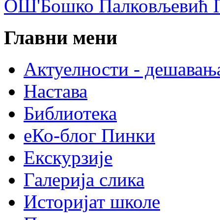
ОШ'Бошко Палковљевић П
Главни мени
Актуелности - дешавањ
Настава
Библиотека
еКо-блог Пинки
Екскурзије
Галерија слика
Историјат школе