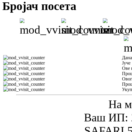
Бројач посета
Дана
Јуче
Ове 
Прош
Овог
Прош
Уку
На м
Ваш ИП: 
SAFARI 5