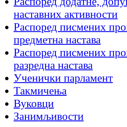
Распоред додатне, допу
наставних активности
Распоред писмених пров
предметна настава
Распоред писмених пров
разредна настава
Ученички парламент
Такмичења
Вуковци
Занимљивости