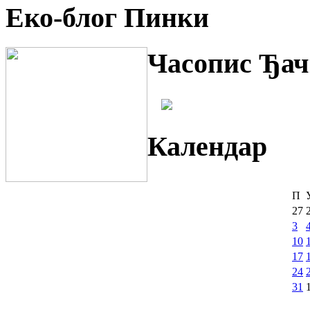
Еко-блог Пинки
Часопис Ђач
Календар
П
27
3
10
17
24
31