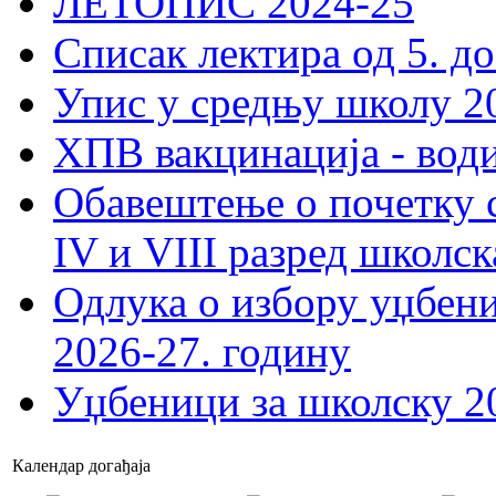
ЛЕТОПИС 2024-25
Списак лектира од 5. до
Упис у средњу школу 20
ХПВ вакцинација - вод
Обавештење о почетку 
IV и VIII разред школск
Одлука о избору уџбеник
2026-27. годину
Уџбеници за школску 2
Календар догађаја