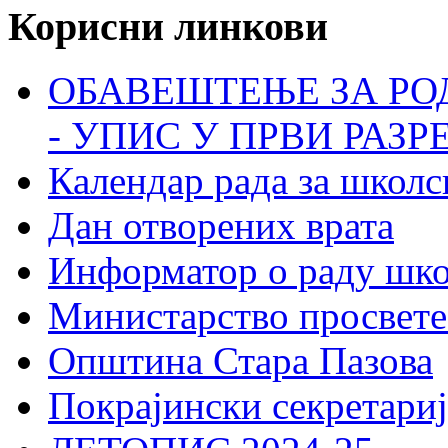
Корисни линкови
ОБАВЕШТЕЊЕ ЗА РО
- УПИС У ПРВИ РАЗР
Календар рада за школс
Дан отворених врата
Информатор о раду шк
Министарство просвете
Општина Стара Пазова
Покрајински секретариј