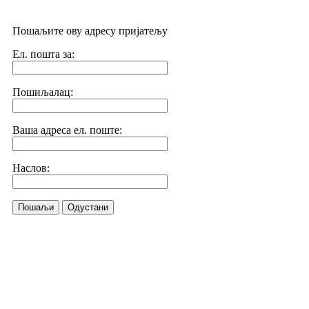
Пошаљите ову адресу пријатељу
Ел. пошта за:
Пошиљалац:
Ваша адреса ел. поште:
Наслов:
Пошаљи
Одустани