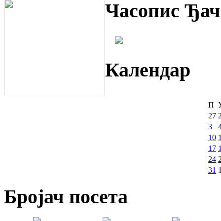
Часопис Ђач
Календар
П
27
3
10
17
24
31
Бројач посета