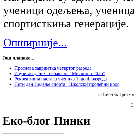
ученици одељења, ученица 
спортисткиња генерације.
Опширније...
Још чланака...
Прослава завршетка четвртог разреда
Изузетан успех трећака на "Мислиши 2026"
Рекреативна настава ученика 1. до 4. разреда
Пети дан Недеље спорта - Школски пролећни крос
«
Почетак
Претхо
С
Еко-блог Пинки