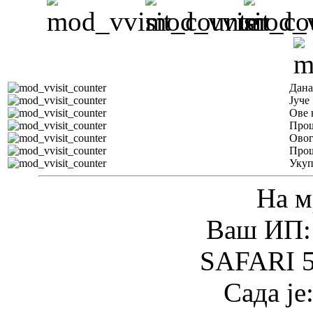
Дана
Јуче
Ове 
Прош
Овог
Прош
Уку
На м
Ваш ИП: 
SAFARI 5
Сада је