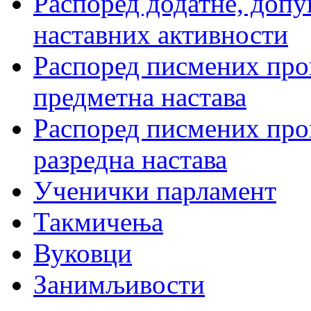
Распоред додатне, допу
наставних активности
Распоред писмених пров
предметна настава
Распоред писмених пров
разредна настава
Ученички парламент
Такмичења
Вуковци
Занимљивости