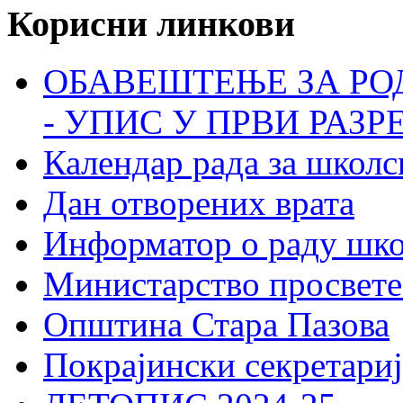
Корисни линкови
ОБАВЕШТЕЊЕ ЗА РО
- УПИС У ПРВИ РАЗР
Календар рада за школс
Дан отворених врата
Информатор о раду шк
Министарство просвете
Општина Стара Пазова
Покрајински секретариј