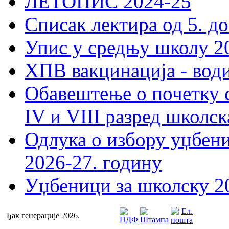
ЛЕТОПИС 2024-25
Списак лектира од 5. до
Упис у средњу школу 20
ХПВ вакцинација - вод
Обавештење о почетку 
IV и VIII разред школск
Одлука о избору уџбеник
2026-27. годину
Уџбеници за школску 2
Ђак генерације 2026.