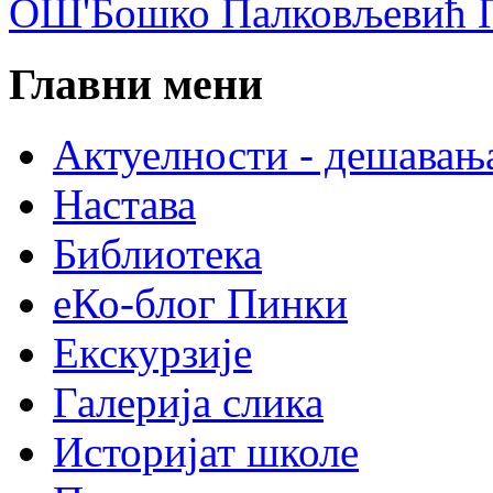
ОШ'Бошко Палковљевић П
Главни мени
Актуелности - дешавањ
Настава
Библиотека
еКо-блог Пинки
Екскурзије
Галерија слика
Историјат школе